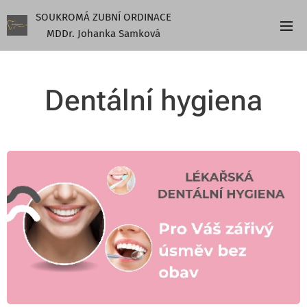
SOUKROMÁ ZUBNÍ ORDINACE
MDDr. Johanka Samková
Dentální hygiena